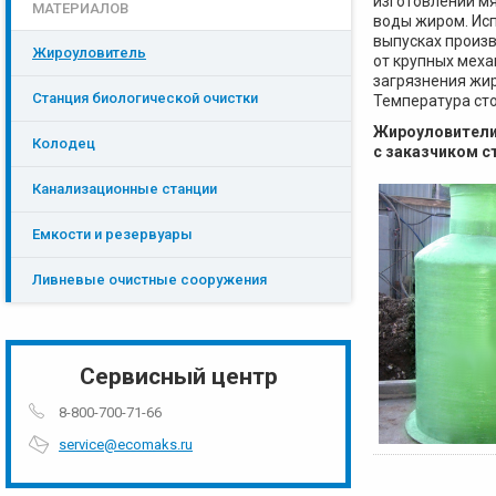
изготовлении мя
МАТЕРИАЛОВ
воды жиром. Исп
выпусках произ
Жироуловитель
от крупных мех
загрязнения жир
Станция биологической очистки
Температура сто
Жироуловители 
Колодец
с заказчиком с
Канализационные станции
Емкости и резервуары
Ливневые очистные сооружения
Сервисный центр
8-800-700-71-66
service@ecomaks.ru