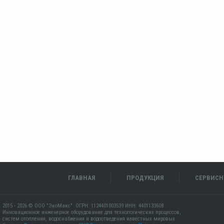
ГЛАВНАЯ
ПРОДУКЦИЯ
СЕРВИСН
2015 - 2026 © ООО "ЭкоМакс". ОГРН: 1124401003539 ИНН: 4401133608
Инновационное инженерное оборудование для технологических процессов,
систем отопления, водоснабжения и водоотведения известных мировых