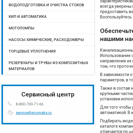
характеристикам
ВОДОПОДГОТОВКА И ОЧИСТКА СТОКОВ
всегда уверены 
предоставить ва
КИП И АВТОМАТИКА
Воспользуйтесь
МОТОПОМПЫ
Обеспечьт
нашими на
НАСОСЫ ХИМИЧЕСКИЕ, РАСХОДОМЕРЫ
Канализационны
ТОРЦЕВЫЕ УПЛОТНЕНИЯ
Использование 
направление их 
РЕЗЕРВУАРЫ И ТРУБЫ ИЗ КОМПОЗИТНЫХ
том, что проточ
МАТЕРИАЛОВ
В зависимости о
параметров, в т
Также в состав 
Сервисный центр
крупными частиц
установки испол
8-800-700-71-66
Для того чтобы
автоматикой. В
service@ecomaks.ru
Подбирать моде
каталоге компа
отличается по ц