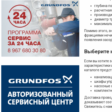
глубина п
расчетная
производи
диаметр т
максималь
Помимо этого, 
фракциями нечис
появления засор
Выберите 
Если вы хотите 
характеристики 
каталоге предс
канализаци
шкафы упр
насосные 
комплектн
Доставка провод
доказывают соо
Свяжитесь с нам