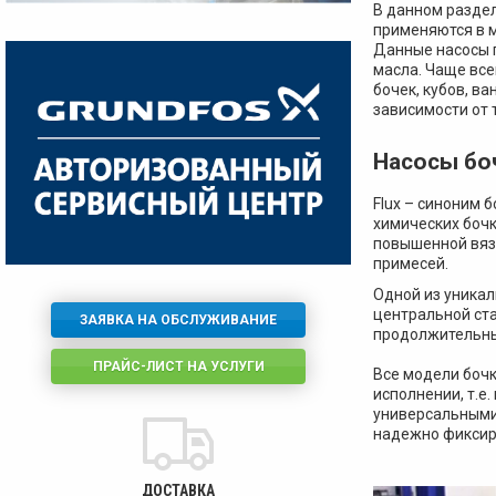
В данном разде
применяются в 
Данные насосы п
масла. Чаще все
бочек, кубов, в
зависимости от 
Насосы бо
Flux – синоним 
химических бочк
повышенной вязк
примесей.
Одной из уникал
центральной ста
ЗАЯВКА НА ОБСЛУЖИВАНИЕ
продолжительны
ПРАЙС-ЛИСТ НА УСЛУГИ
Все модели боч
исполнении, т.е
универсальными
надежно фиксиру
ДОСТАВКА