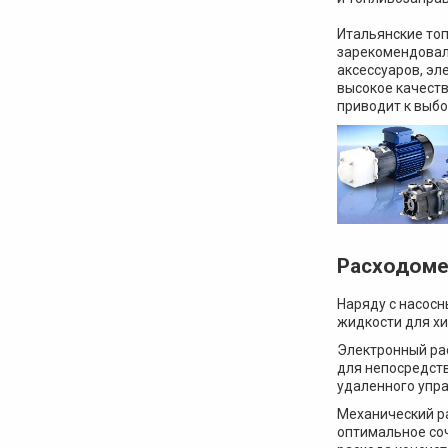
Итальянские то
зарекомендовали
аксессуаров, эл
высокое качеств
приводит к выбо
Расходом
Наряду с насос
жидкости для хи
Электронный рас
для непосредств
удаленного упра
Механический ра
оптимальное со