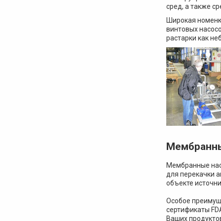
сред, а также с
Широкая номенк
винтовых насосо
растарки как не
Мембранн
Мембранные нас
для перекачки а
объекте источни
Особое преимущ
сертификаты FDA
Ваших продукто