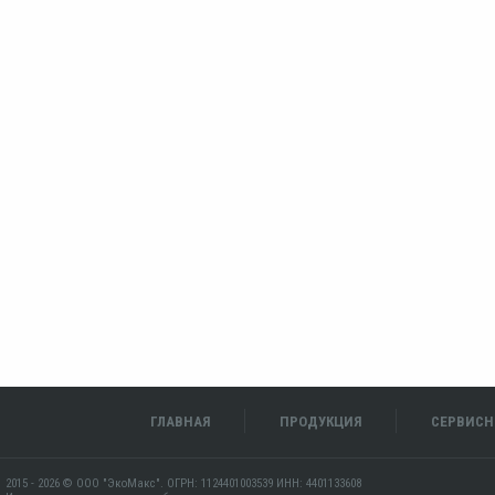
ГЛАВНАЯ
ПРОДУКЦИЯ
СЕРВИСН
2015 - 2026 © ООО "ЭкоМакс". ОГРН: 1124401003539 ИНН: 4401133608