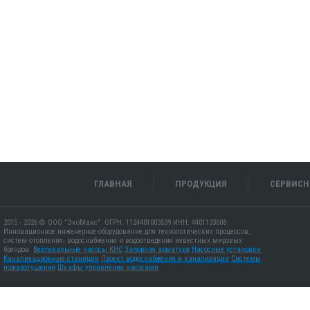
ГЛАВНАЯ
ПРОДУКЦИЯ
СЕРВИСН
2015 - 2026 © ООО "ЭкоМакс". ОГРН: 1124401003539 ИНН: 4401133608
Инновационное инженерное оборудование для технологических процессов,
систем отопления, водоснабжения и водоотведения известных мировых
брендов.
Вертикальные насосы КНС
Запорная арматура
Насосные установки
Канализационные станиции
Проект водоснабжения и канализации
Системы
пожаротушения
Шкафы управления насосами