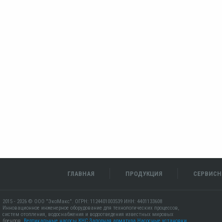
ГЛАВНАЯ
ПРОДУКЦИЯ
СЕРВИСН
2015 - 2026 © ООО "ЭкоМакс". ОГРН: 1124401003539 ИНН: 4401133608
Инновационное инженерное оборудование для технологических процессов,
систем отопления, водоснабжения и водоотведения известных мировых
брендов.
Вертикальные насосы КНС
Запорная арматура
Насосные установки