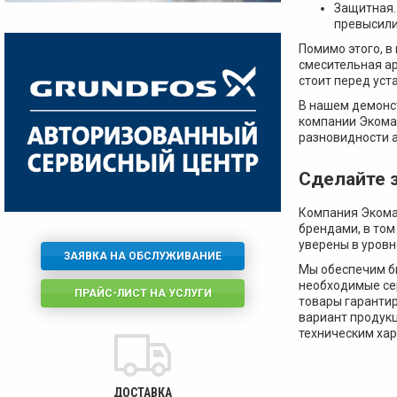
Защитная.
превысили
Помимо этого, 
смесительная ар
стоит перед ус
В нашем демонст
компании Экомак
разновидности 
Сделайте з
Компания Экома
брендами, в том
уверены в уровн
ЗАЯВКА НА ОБСЛУЖИВАНИЕ
Мы обеспечим бы
необходимые сер
ПРАЙС-ЛИСТ НА УСЛУГИ
товары гаранти
вариант продук
техническим хар
ДОСТАВКА