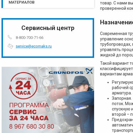
МАТЕРИАЛОВ
товар. С нами в
проверенной ком
Назначени
Сервисный центр
Современная тру
8-800-700-71-66
управление осн
трубопроводах, 
service@ecomaks.ru
управлять проц
жидкой до поро
Такой вариант 
классифицируетс
вариантам арма
Регулирую
рабочей с
арматура.
Запорная.
поток. Мо
спускную 
второй – 
Предохран
автоматич
транспорт