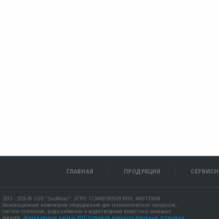
ГЛАВНАЯ
ПРОДУКЦИЯ
СЕРВИСН
2015 - 2026 © ООО "ЭкоМакс". ОГРН: 1124401003539 ИНН: 4401133608
Инновационное инженерное оборудование для технологических процессов,
систем отопления, водоснабжения и водоотведения известных мировых
брендов.
Вертикальные насосы КНС
Запорная арматура
Насосные установки